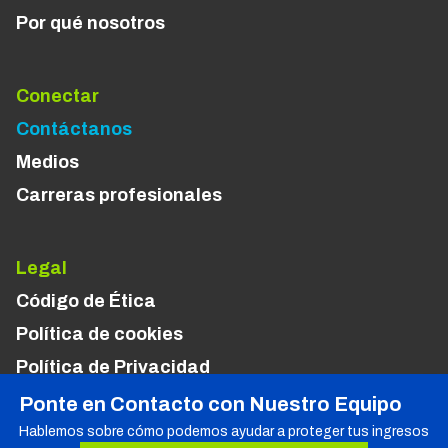
Por qué nosotros
Conectar
Contáctanos
Medios
Carreras profesionales
Legal
Código de Ética
Política de cookies
Política de Privacidad
Términos y Condiciones
Ponte en Contacto con Nuestro Equipo
Política de Uso Aceptable
Hablemos sobre cómo podemos ayudar a proteger tus ingresos