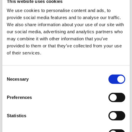
This website uses cookies
We use cookies to personalise content and ads, to
provide social media features and to analyse our traffic.
We also share information about your use of our site with
our social media, advertising and analytics partners who
may combine it with other information that you’ve
London
provided to them or that they’ve collected from your use
of their services.
1 Bow Churchyard
London
United Kingdom
Consent
Necessary
EC4M 9DQ
Selection
Preferences
Statistics