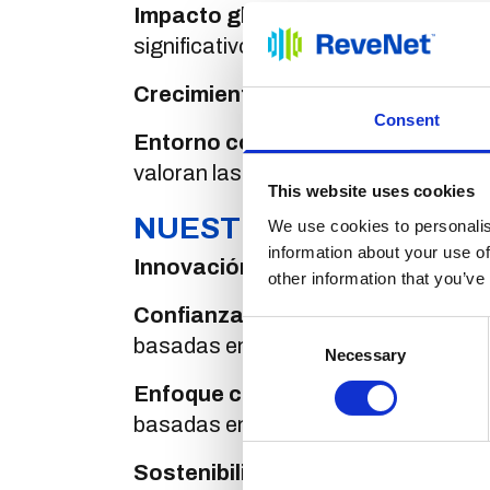
Impacto global
: sea parte de una 
significativo, mejorar la conectividad
Crecimiento profesional
: Ofrecem
Consent
Entorno colaborativo
: nuestro éxi
valoran las distintas perspectivas y
This website uses cookies
NUESTROS VALORES 
We use cookies to personalis
information about your use of
Innovación
: ampliamos los límites 
other information that you’ve
Confianza y transparencia
: la in
Consent
basadas en la confianza.
Necessary
Selection
Enfoque centrado en el cliente
: e
basadas en valor que satisfagan su
Sostenibilidad
: Estamos compromet