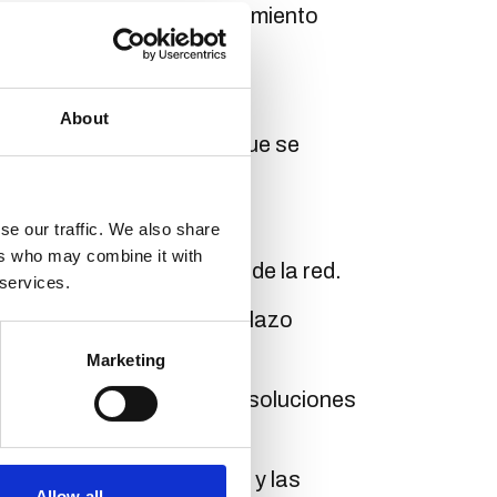
res para impulsar un crecimiento
el mundo.
inuo.
About
 cultura inclusiva en la que se
se our traffic. We also share
ers who may combine it with
n la garantía de ingresos de la red.
 services.
uimos relaciones a largo plazo
Marketing
s comprometemos a ofrecer soluciones
poyen el medio ambiente y las
Allow all