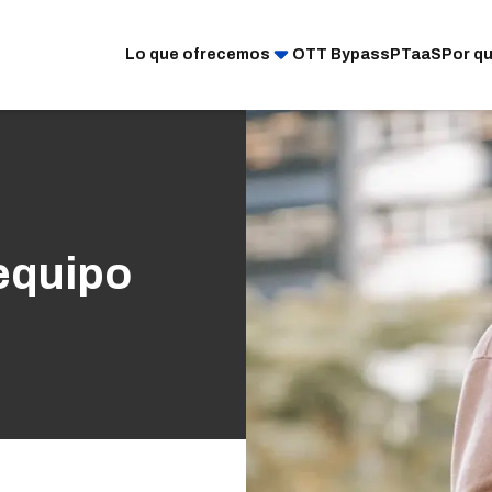
Lo que ofrecemos
OTT Bypass
PTaaS
Por q
equipo