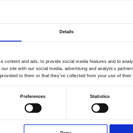
empresa que se asocia con operadores móviles líde
 y garantizar la confiabilidad del servicio en todo 
os oportunidades de aprendizaje y desarrollo cont
Details
to se basa en el trabajo en equipo. Fomentamos una
 todas las opiniones cuentan.
FUNDAMENTALES
e content and ads, to provide social media features and to analy
 our site with our social media, advertising and analytics partn
de lo posible para desarrollar soluciones que mejore
 provided to them or that they’ve collected from your use of their
tegridad es la base de todo lo que hacemos. Constr
Preferences
Statistics
l éxito de nuestros clientes es nuestro éxito. No
s necesidades.
idos con prácticas comerciales sostenibles que a
Deny