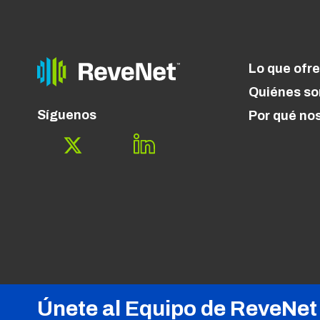
Lo que ofr
Quiénes s
Síguenos
Por qué no
Únete al Equipo de ReveNet