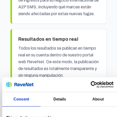
de ingresos para su negocio internacional de
A2P SMS, incluyendo qué marcas están
siendo afectadas por estas nuevas fugas.
Resultados en tiempo real
Todos los resultados se publican en tiempo
real en su cuenta dentro de nuestro portal
web ReveNet. De este modo, la publicación
de resultados es totalmente transparente y
sin ninguna manipulación.
Consent
Details
About
Mejora de reglas de firewall
PTaaS puede complementar la
actualización continua de las reglas de su