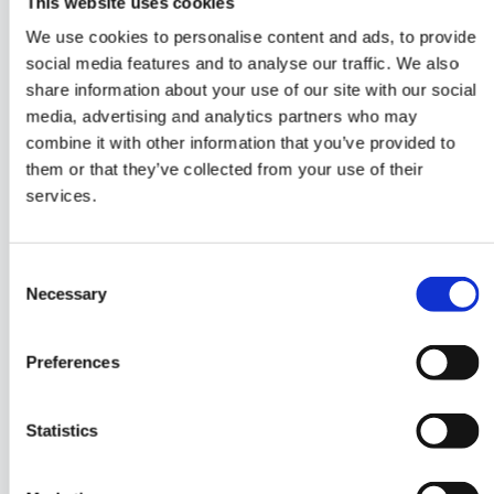
This website uses cookies
Firewall realizada por sus propios equipos de
We use cookies to personalise content and ads, to provide
gestión de fraude o por su socio de servicios
social media features and to analyse our traffic. We also
gestionados de A2P SMS.
share information about your use of our site with our social
media, advertising and analytics partners who may
combine it with other information that you’ve provided to
them or that they’ve collected from your use of their
Incorporación simple y sin
services.
complicaciones
El servicio puede ejecutarse sin ninguna
Consent
configuración o cambio en la red; es muy
Necessary
Selection
fácil de implementar.
Preferences
Análisis experto y honesto
Statistics
Se proporciona un análisis experto y honesto
sobre el rendimiento de su producto A2P