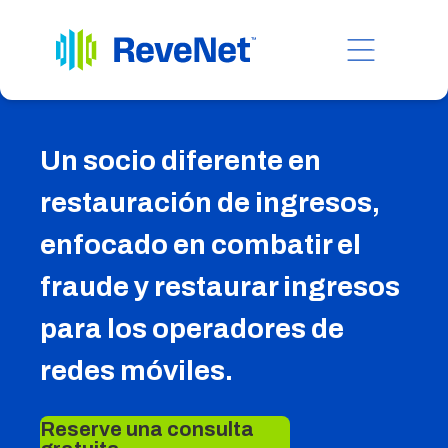
Un socio diferente en
restauración de ingresos,
enfocado en combatir el
fraude y restaurar ingresos
para los operadores de
redes móviles.
Reserve una consulta