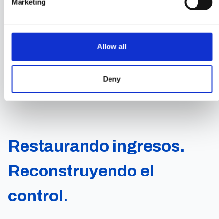
Marketing
SMS, así como recomendaciones para
mejorar su desempeño.
Allow all
Reserve una consulta gratuita
Deny
Restaurando ingresos.
Reconstruyendo el
control.