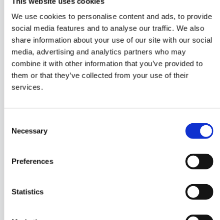
This website uses cookies
Firewall realizada por sus propios equipos de
We use cookies to personalise content and ads, to provide
gestión de fraude o por su socio de servicios
social media features and to analyse our traffic. We also
gestionados de A2P SMS.
share information about your use of our site with our social
media, advertising and analytics partners who may
combine it with other information that you’ve provided to
them or that they’ve collected from your use of their
Incorporación simple y sin
services.
complicaciones
El servicio puede ejecutarse sin ninguna
Consent
configuración o cambio en la red; es muy
Necessary
Selection
fácil de implementar.
Preferences
Análisis experto y honesto
Statistics
Se proporciona un análisis experto y honesto
sobre el rendimiento de su producto A2P