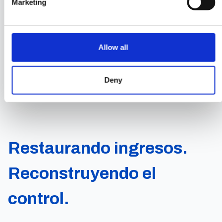
Marketing
SMS, así como recomendaciones para
mejorar su desempeño.
Allow all
Reserve una consulta gratuita
Deny
Restaurando ingresos.
Reconstruyendo el
control.