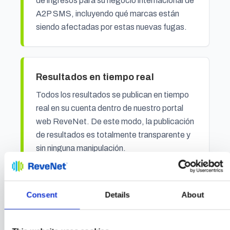
de ingresos para su negocio internacional de
A2P SMS, incluyendo qué marcas están
siendo afectadas por estas nuevas fugas.
Resultados en tiempo real
Todos los resultados se publican en tiempo
real en su cuenta dentro de nuestro portal
web ReveNet. De este modo, la publicación
de resultados es totalmente transparente y
sin ninguna manipulación.
Consent
Details
About
Mejora de reglas de firewall
PTaaS puede complementar la
actualización continua de las reglas de su