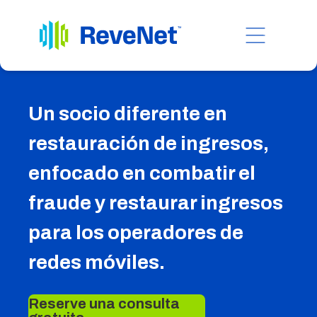
Un socio diferente en
restauración de ingresos,
enfocado en combatir el
fraude y restaurar ingresos
para los operadores de
redes móviles.
Reserve una consulta