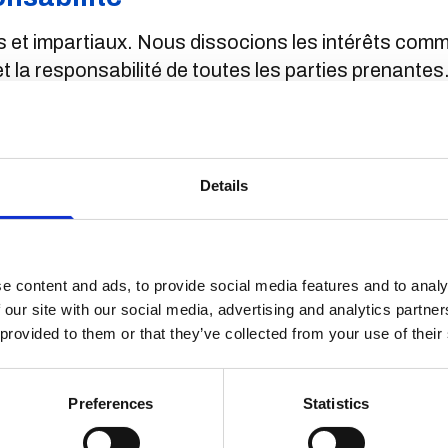
rs et impartiaux. Nous dissocions les intérêts com
 et la responsabilité de toutes les parties prenantes
des opérateurs de réseaux mobiles
ateurs de réseaux mobiles. Nous défendons leur cap
Details
et à protéger leurs abonnés.
aux abus A2P
 d'appels flash, le routage gris, les fermes de car
e content and ads, to provide social media features and to analy
tent les revenus légitimes de la messagerie.
 our site with our social media, advertising and analytics partn
 provided to them or that they’ve collected from your use of their
es gérés
sur mesure et de haute qualité, avec une réactivité
Preferences
Statistics
s du secteur.