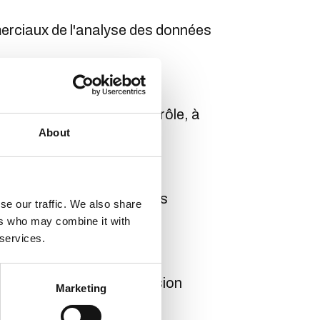
merciaux de l'analyse des données
.
acité à reprendre le contrôle, à
About
tes SIM et autres pratiques
se our traffic. We also share
ers who may combine it with
 services.
, une clarté et une précision
Marketing