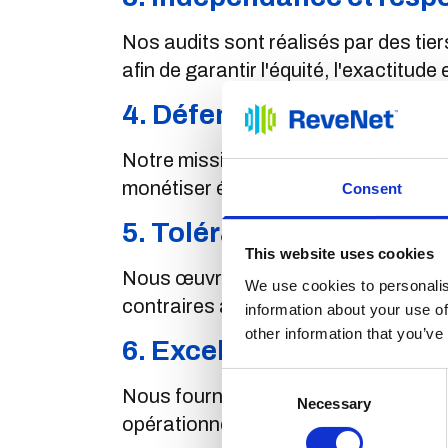
Nos audits sont réalisés par des tie
afin de garantir l'équité, l'exactitude
4. Défense des intérêts 
Notre mission est de servir les opér
monétiser équitablement leur trafic 
Consent
5. Tolérance zéro face 
This website uses cookies
Nous œuvrons pour éliminer les fuites
We use cookies to personalis
contraires à l'éthique qui compromet
information about your use of
other information that you’ve
6. Excellence des servic
Consent
Nous fournissons des services gérés 
Necessary
Selection
opérationnelle dépassant les attente