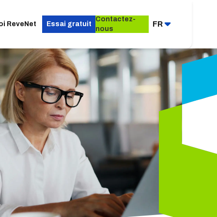
Contactez-
FR
oi ReveNet
Essai gratuit
nous