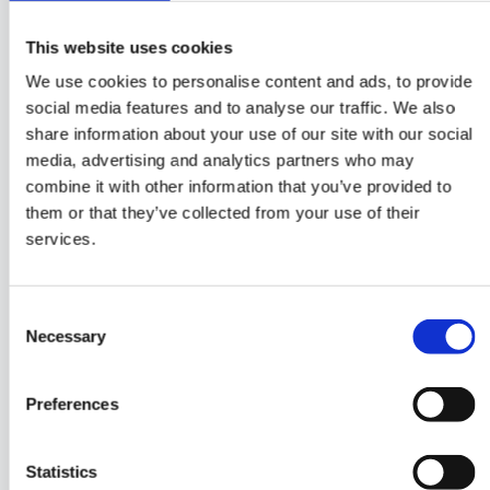
Le PTaaS peut compléter la mise à jour
This website uses cookies
continue des règles de votre pare-feu
effectuée par vos propres équipes de
We use cookies to personalise content and ads, to provide
gestion de fraude ou par votre partenaire de
social media features and to analyse our traffic. We also
share information about your use of our site with our social
services gérés A2P SMS.
media, advertising and analytics partners who may
combine it with other information that you’ve provided to
them or that they’ve collected from your use of their
services.
Intégration simple et sans difficulté
Le service peut être exécuté sans aucune
configuration ni modification du réseau ; il est
Consent
très facile à déployer.
Necessary
Selection
Preferences
Analyse experte et honnête
Statistics
Une analyse experte et honnête est fournie