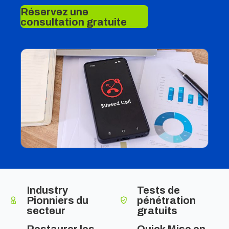
Réservez une
consultation gratuite
Industry
Tests de
Pionniers du
pénétration
secteur
gratuits
Restaurer les
Quick Mise en